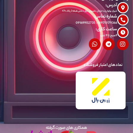
آدرس:
شیراز، بولوار زند خیابان داریوش بازار دشتی طبقه 2 پلاک 47s
شماره تماس:
09170179366 - 09169902735
ساعت کاری:
9صبح تا 9 شب
نمادهای اعتبار فروشگاه
همکاری های صورت گرفته