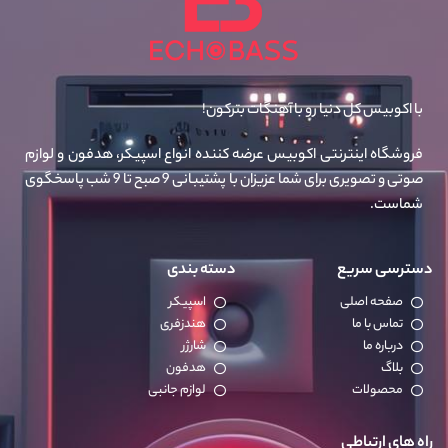
با اکوبیس کل دنیا رو با آهنگات بترکون!
فروشگاه اینترنتی اکوبیس عرضه کننده انواع اسپیکر، هدفون و لوازم
صوتی و تصویری برای شما عزیزان با پشتیبانی 9 صبح تا 9 شب پاسخگوی
شماست.
دسترسی سریع
دسته بندی
صفحه اصلی
اسپیکر
تماس با ما
هندزفری
درباره ما
شارژر
بلاگ
هدفون
محصولات
لوازم جانبی
راه های ارتباطی