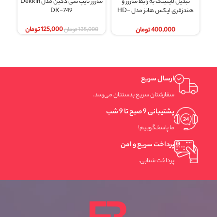
تبدیل لایتینگ به رابط شارژر و
شارژر تایپ سی دکین مدل Dekkin
هندزفری ایکس هانز مدل HD-
DK-749
A700
125,000
تومان
400,000
تومان
135,000
تومان
ارسال سریع
سفارشتان سریع بدستتان می‌رسد.
پشتیبانی 9 صبح تا 9 شب
ما پاسخگوییم!
پرداخت سریع و امن
پرداخت شتابی.