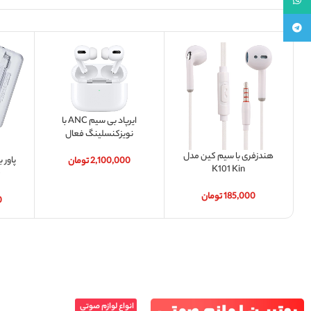
تلگرام
ایرپاد بی سیم ANC با
نویزکنسلینگ فعال
هندزفری با سیم کین مدل
2,100,000
تومان
K101 Kin
0
185,000
تومان
0
انواع لوازم صوتی