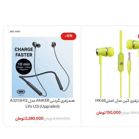
-12%
فری کین مدل اصلیHK68
هندزفری گردنی ANKER مدل A3213H12
سبد خرید
افزودن به سبد خرید
Life U2i (Upgraded)
150,000
تومان
185,
تومان
2,280,000
تومان
2,600,000
تومان