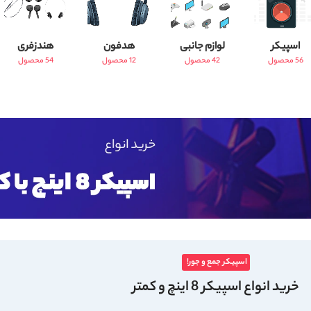
اسپیکر
لوازم جانبی
هدفون
هندزفری
56 محصول
42 محصول
12 محصول
54 محصول
اسپیکر جمع و جور!
خرید انواع اسپیکر 8 اینچ و کمتر