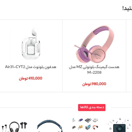
ید!
هدست گیمینگ بلوتوثی MZ مدل
هدفون بلوتوث مدل Air31-CYT2
M-2208
410,000
تومان
980,000
تومان
دسته بندی کالاها