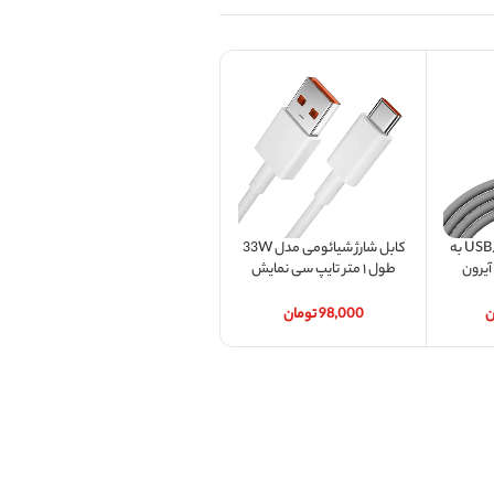
کابل تبدیل USB/USB-C به
کابل شارژ شیائومی مدل 33W
لایتنینگ/USB-C آیرون
طول ۱ متر تایپ سی نمایش
صدم درصد
SUPE
ن
98,000
تومان