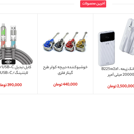
آخرین محصولات
خوشبوکننده دریچه کولر طرح
پاور بانک زیمه B225w2a1 ،
گیتار فلزی
2000 میلی آمپر
ایکس مدل
RFAST240W 4IN1
440,000
تومان
390,000
توما
2,500,00
تومان
طول 1 متر