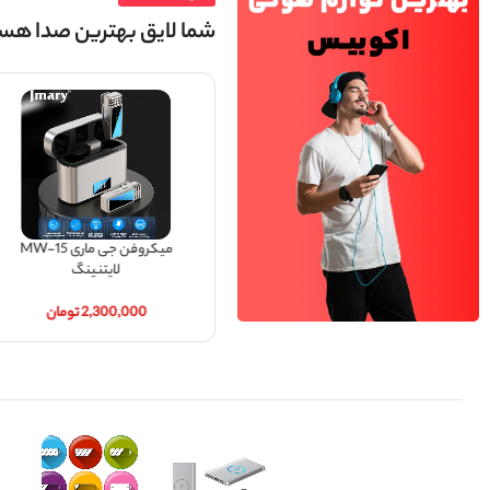
شما لایق بهترین صدا هست
اپل ایرپاد 2 AirPods (های کپی)
900,000
تومان
میکروفن جی ماری MW-15
لایتنینگ
2,300,000
تومان