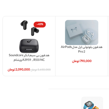
-43%
هدفون بلوتوثی اپل مدلAirPods
Pro 2
هدفون بی سیم انکر Soundcore
A3959 _R50i NC ویتنام
790,000
تومان
مسترکوالیتی درجه یک
2,090,000
تومان
3,650,000
تومان