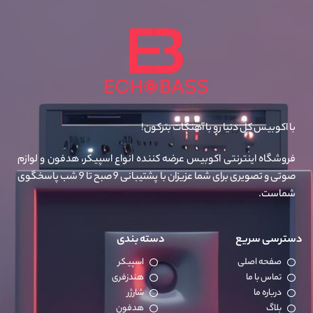
با اکوبیس کل دنیا رو با آهنگات بترکون!
فروشگاه اینترنتی اکوبیس عرضه کننده انواع اسپیکر، هدفون و لوازم
صوتی و تصویری برای شما عزیزان با پشتیبانی 9 صبح تا 9 شب پاسخگوی
شماست.
دسترسی سریع
دسته بندی
صفحه اصلی
اسپیکر
تماس با ما
هندزفری
درباره ما
شارژر
بلاگ
هدفون