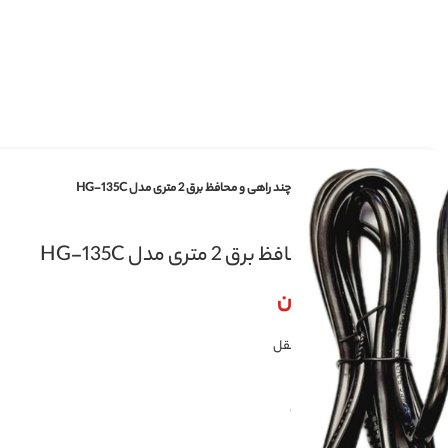
چند راهی و محافظ برق 2 متری مدل HG-135C
تری مدل HG-135C
ن
ستقل
ک