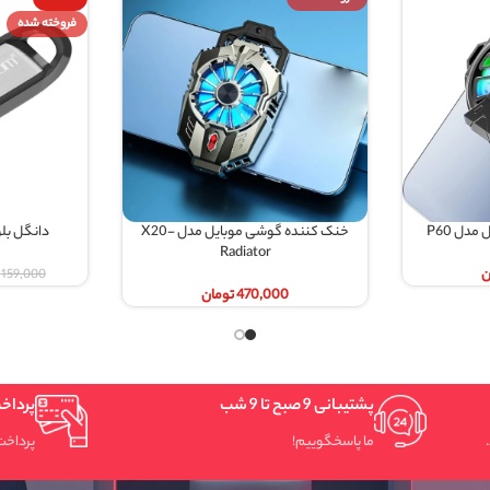
فروخته شده
خنک کننده گوشی موبایل مدل X20-
دانگل بلوتوث ارلدام مدل M73
بیشتر
اطلاعات بیشتر
Radiator
147,000
تومان
159,000
تومان
470,000
تومان
9 شب
پرداخت سریع و امن
وییم!
پرداخت شتابی.