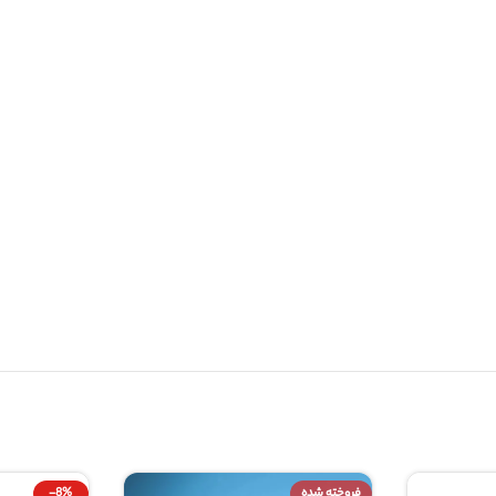
 شده
-8%