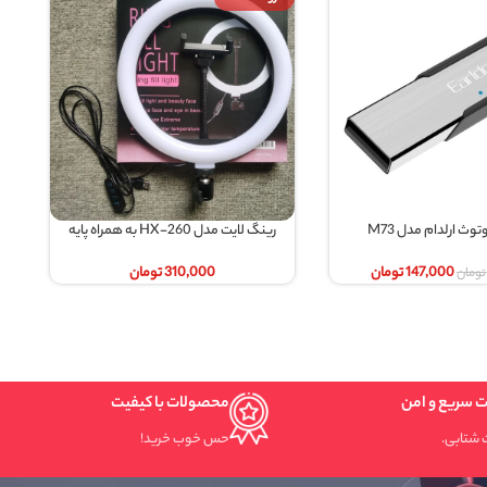
رینگ لایت مدل HX-260 به همراه پایه
شارژر فندکی دو پورت X-HANZ مدل CA90
اطلاعات بیشتر
اطلاعات بیشتر
310,000
تومان
225,000
تومان
محصولات با کیفیت
حس خوب خرید!