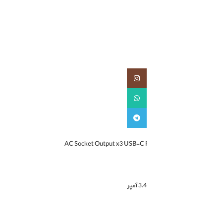
اینستاگرام
واتساپ
تلگرام
AC Socket Output x3 USB-C P