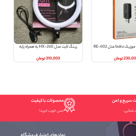
رینگ لایت مدل HX-260 به همراه پایه
اطلاعات بیشتر
اطلاعات بیشتر
عددی
310,000
تومان
435,000
تومان
محصولات با کیفیت
حس خوب خرید!
نمادهای اعتبار فروشگاه