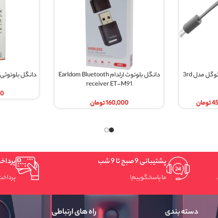
دانگل بلوتوث ارلدام Earldom Bluetooth
دانگل بلوتوثی موزیک buku مدل RE-002
بیشتر
اطلاعات بیشتر
receiver ET-M91
230,000
تومان
160,000
تومان
9 شب
پرداخت سریع و امن
وییم!
پرداخت شتابی.
راه های ارتباطی