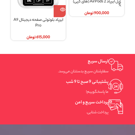
اپل ایرپاد 2 AirPods (های کپی)
900,000
تومان
ایرپاد بلوتوثی صفحه دیجیتال A9
Pro
615,000
تومان
ارسال سریع
سفارشتان سریع بدستتان می‌رسد.
پشتیبانی 9 صبح تا 9 شب
ما پاسخگوییم!
پرداخت سریع و امن
پرداخت شتابی.