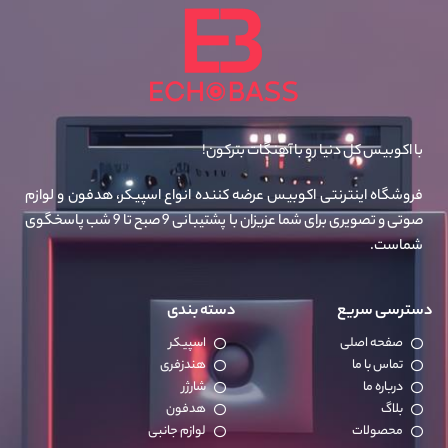
با اکوبیس کل دنیا رو با آهنگات بترکون!
فروشگاه اینترنتی اکوبیس عرضه کننده انواع اسپیکر، هدفون و لوازم
صوتی و تصویری برای شما عزیزان با پشتیبانی 9 صبح تا 9 شب پاسخگوی
شماست.
دسترسی سریع
دسته بندی
صفحه اصلی
اسپیکر
تماس با ما
هندزفری
درباره ما
شارژر
بلاگ
هدفون
محصولات
لوازم جانبی