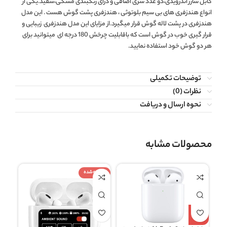
کابل شارژ اندرویدی،دو عدد سری اضافی و درای رنگبندی مشکی،سفید.یکی از
انواع هندزفری های بی سیم بلوتوثی ، هندزفری پشت گوش هست . این مدل
هندزفری در پشت لاله گوش قرار میگیرد.از مزایای این مدل هندزفری زیبایی و
قرار گیری خوب در گوش است که باقابلیت چرخش 180 درجه ای میتوانید برای
هر دو گوش خود استفاده نمایید.
توضیحات تکمیلی
نظرات (0)
نحوه ارسال و دریافت
محصولات مشابه
فروخته شده
فروخ