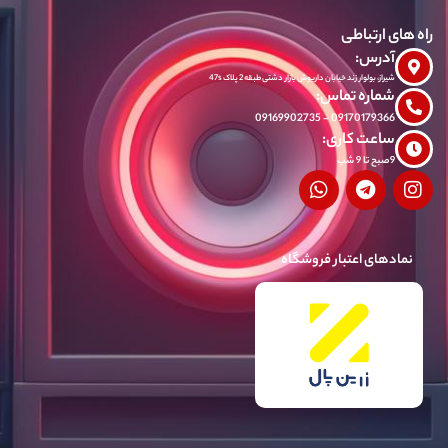
راه های ارتباطی
آدرس:
شیراز، بولوار زند خیابان داریوش بازار دشتی طبقه 2 پلاک 47s
شماره تماس:
09170179366 - 09169902735
ساعت کاری:
9صبح تا 9 شب
نمادهای اعتبار فروشگاه