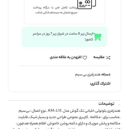
پرداخت کامل امن با درگاه پرداخت
سریع متصل به سیستم بانکی شتاب.
ارسال زیر 8 ساعت در شیراز، زیر 7 روز در سراسر
کشور!
مقايسه
افزودن به علاقه مندی
دسته:
هندزفری بی سیم
اشتراک گذاری:
توضیحات
هندزفری بلوتوثی خلبانی تک گوش مدل KM-L15 , نوع اتصال : بی‌سیم
,مناسب برای : مکالمه , کاربری عمومی طراحی جدید و بسیار شیک ,قابلیت
مکالمه و پخش موزیک و دارای دکمه روشن خاموش. اقلام همراه هدفون :