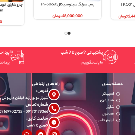
سرنگ سینومدیکال sn-50c6t
بیشتر
جارو شارژی خودرو car cleaner vacuum ا car
اطلاعات بیشتر
cleaner vacuum
48,000,000
تومان
770,000
تومان
9 شب
پرداخت سریع و امن
وییم!
پرداخت شتابی.
راه های ارتباطی
آدرس:
شیراز، بولوار زند خیابان داریوش بازار دشتی طبقه 2 پلاک 47s
شماره تماس:
09170179366 - 09169902735
ساعت کاری:
9صبح تا 9 شب