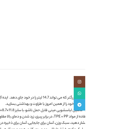
ارسال زیر 8 ساعت در شیراز، زیر 7 روز در سراسر کشور!
مقايسه
اف
دسته:
محصولات متفر
اشتراک گذاری:
توضیحات
توضیحات 
اینستاگرام
واتساپ
【ظرفیت بالا】 ارتقا به ظرفیت بزرگتر که می تواند 14.7 لیتر را در خود جای دهد. 
س‌های خود را از همین امروز با طراوت و بهداشتی بسازید.
تلگرام
22x22x30cm/8.7 اینچ در حالت باز کردن و 30x12cm/11.8×4.7 اینچ در صورت تا شدن، و دارای عملکرد آبگیری، مجهز به سبد آبگیری لوله، مینی روشویی دستی.
 با کیفیت بالا، قدرت قدرتمند، کنترل دقیق ریتم شستشو، تمیز کردن عمیق.
دهید، سبک وزن، آسان برای جابجایی، آسان برای ذخیره در یک فضای کوچک. ایده آل برای کمپ