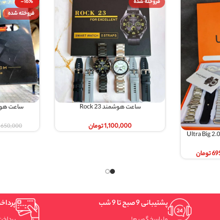
 شده
-16%
فروخته شده
ساعت هوشمند Rock 23
ساعت هوشمند اولترا 10 ultra10
بیشتر
اطلاعات بیشتر
1,100,000
تومان
545,000
تومان
650,000
تومان
9 شب
پرداخت سریع و امن
وییم!
پرداخت شتابی.