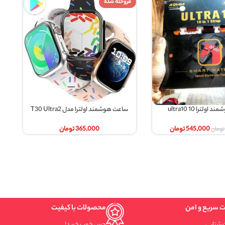
فروخته شده
فروخته شده
ساعت هوشمند اولترا مدل T30 Ultra2
ساعت هوشمند صفحه گرد مدل WS63 Max
اطلاعات بیشتر
اطلاعات بیشتر
365,000
تومان
820,000
تومان
محصولات با کیفیت
حس خوب خرید!