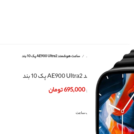
د
ساعت هوشمند AE900 Ultra2 پک 10 بند
1 بند
695,000
تومان
ب ساعت