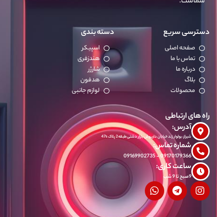
شماست.
دسترسی سریع
دسته بندی
صفحه اصلی
اسپیکر
تماس با ما
هندزفری
درباره ما
شارژر
بلاگ
هدفون
محصولات
لوازم جانبی
راه های ارتباطی
آدرس:
شیراز، بولوار زند خیابان داریوش بازار دشتی طبقه 2 پلاک 47s
شماره تماس:
09170179366 - 09169902735
ساعت کاری:
9صبح تا 9 شب