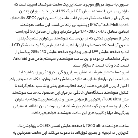
مقرون به صرفه در بازار موجود است. این یک ساعت هوشمند اسپرت است که
طراحی مربعی با صفحه نمایش LCD بزرگ 1.99 اینچی خود میزبان چندین
ویژگی بارز از جمله نمایشگر ضربان قلب، مانیتور اکسیژن خون SPO2، حالت‌های
Multisport، ضد آب IP67 و پشتیبانی از تماس است. این ساعت هوشمند
ابعادی معادل 4/5×38/5×1/4 میلی‌متر دارد و وزن آن معادل 50 گرم است.
یکی از مهم‌ترین نکاتی که در این ساعت هوشمند می‌توان یافت، رنگ‌بندی
متنوع آن است که دست خریداران را با هر سلیقه‌ای باز می‌گذارد. نمایشگر LCD و
اندازه صفحه نمایش 1.99 اینچی و وضوح صفحه نمایش 250×285 پیکسل از
دیگر مشخصات آن بوده و این ساعت هوشمند با سیستم عامل‌های Android
نسخه 5.2 و iOS نسخه 9 سازگار است.
امروزه ساعت‌های هوشمند نقش بسیار پر رنگی را در زندگی روزمره افراد ایفا
می‌کنند. این ابزارهای فناورانه، علاوه بر نمایش دقیق زمان، امکانات متنوعی را در
اختیار کاربران قرار می‌دهند، از رصد فعالیت‌های بدنی و تناسب اندام گرفته تا
کنترل هوشمند دستگاه‌های خانگی. در میان این محصولات، ساعت هوشمند
مدل T800 ultra، با ترکیبی از طراحی مدرن و قابلیت‌های پیشرفته، به عنوان
یکی از برجسته‌ترین گزینه‌ها در بازار شناخته می‌شود. در این مقاله، به معرفی
ویژگی‌ها، مزایا و کاربردهای این ساعت هوشمند خواهیم پرداخت.
ساعت هوشمند T800 ultra با صفحه نمایش لمسی OLED با رزولوشن بالا،
کاربران را به تجربه ای بصری فوق‌العاده دعوت می‌کند. این ساعت همچنین به