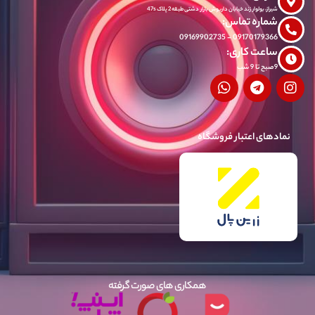
شیراز، بولوار زند خیابان داریوش بازار دشتی طبقه 2 پلاک 47s
شماره تماس:
09170179366 - 09169902735
ساعت کاری:
9صبح تا 9 شب
نمادهای اعتبار فروشگاه
همکاری های صورت گرفته