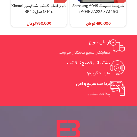
باتری سامسونگ Samsung A045
باتری اصلی گوشی شیائومی Xiaomi
/A04E /A226 / A14 5G
13 Pro مدل BP4D
480,000
تومان
950,000
تومان
ارسال سریع
سفارشتان سریع بدستتان می‌رسد.
پشتیبانی 9 صبح تا 9 شب
ما پاسخگوییم!
پرداخت سریع و امن
پرداخت شتابی.