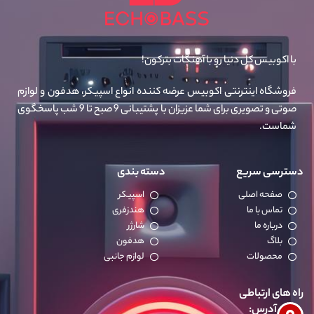
با اکوبیس کل دنیا رو با آهنگات بترکون!
فروشگاه اینترنتی اکوبیس عرضه کننده انواع اسپیکر، هدفون و لوازم
صوتی و تصویری برای شما عزیزان با پشتیبانی 9 صبح تا 9 شب پاسخگوی
شماست.
دسترسی سریع
دسته بندی
صفحه اصلی
اسپیکر
تماس با ما
هندزفری
درباره ما
شارژر
بلاگ
هدفون
محصولات
لوازم جانبی
راه های ارتباطی
آدرس: