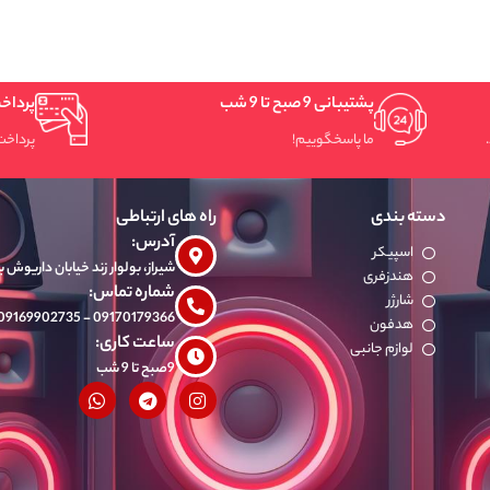
سا
اس
یبانی 9 صبح تا 9 شب
پرداخت سریع و امن
 پاسخگوییم!
پرداخت شتابی.
راه های ارتباطی
آدرس:
شیراز، بولوار زند خیابان داریوش بازار دشتی طبقه 2 پلاک 47s
شماره تماس:
09170179366 - 09169902735
ساعت کاری:
بی
9صبح تا 9 شب