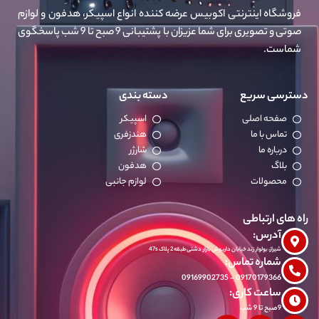
فروشگاه اینترنتی اکوبیس عرضه کننده انواع اسپیکر، هدفون و لوازم
صوتی و تصویری برای شما عزیزان با پشتیبانی 9 صبح تا 9 شب پاسخگوی
شماست.
دسترسی سریع
دسته بندی
صفحه اصلی
اسپیکر
تماس با ما
هندزفری
درباره ما
شارژر
بلاگ
هدفون
محصولات
لوازم جانبی
راه های ارتباطی
آدرس:
شیراز، بولوار زند خیابان داریوش بازار دشتی طبقه 2 پلاک 47s
شماره تماس:
09170179366 - 09169902735
ساعت کاری:
9صبح تا 9 شب