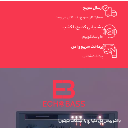
ارسال سریع
سفارشتان سریع بدستتان می‌رسد.
پشتیبانی 9 صبح تا 9 شب
ما پاسخگوییم!
پرداخت سریع و امن
پرداخت شتابی.
با اکوبیس کل دنیا رو با آهنگات بترکون!