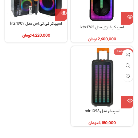
اسپیکر کی تی اس مدل kts 1909
اسپیکر شارژی مدل kts 1762
4,220,000
تومان
2,600,000
تومان
فروخته شده
اسپیکر مدل ndr 1098
4,180,000
تومان